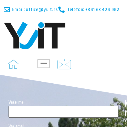
Email: office@yuit.rs
Telefon: +381 63 428 982
Vaše ime
Y
Vaš email