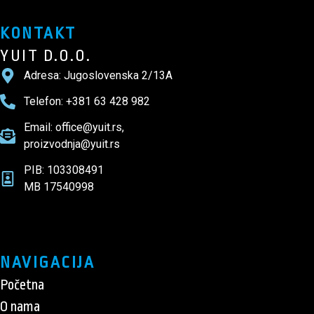
KONTAKT
YUIT D.O.O.
Adresa: Jugoslovenska 2/13A
Telefon: +381 63 428 982
Email: office@yuit.rs,
proizvodnja@yuit.rs
PIB: 103308491
MB 17540998
NAVIGACIJA
Početna
O nama